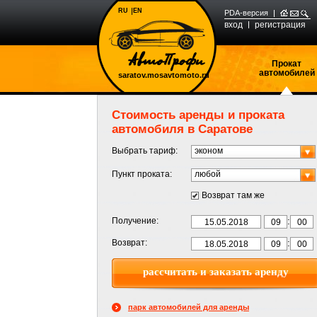
RU
EN
PDA-версия
вход
регистрация
Прокат
автомобилей
saratov.mosavtomoto.ru
Стоимость аренды и проката
автомобиля в Саратове
Выбрать тариф:
эконом
Пункт проката:
любой
Возврат там же
:
Получение:
:
Возврат:
парк автомобилей для аренды