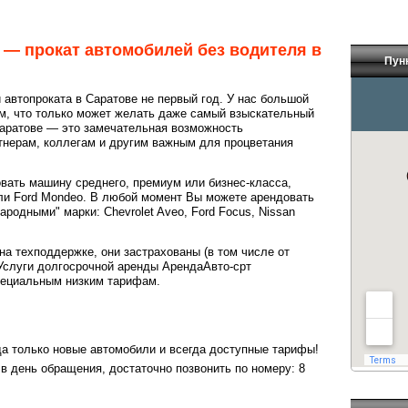
— прокат автомобилей без водителя в
Пун
 автопроката в Саратове не первый год. У нас большой
м, что только может желать даже самый взыскательный
Саратове — это замечательная возможность
тнерам, коллегам и другим важным для процветания
вать машину среднего, премиум или бизнес-класса,
 или Ford Mondeo. В любой момент Вы можете арендовать
ародными" марки: Chevrolet Aveo, Ford Focus, Nissan
а техподдержке, они застрахованы (в том числе от
 Услуги долгосрочной аренды АрендаАвто-срт
пециальным низким тарифам.
да только новые автомобили и всегда доступные тарифы!
 в день обращения, достаточно позвонить по номеру:
8