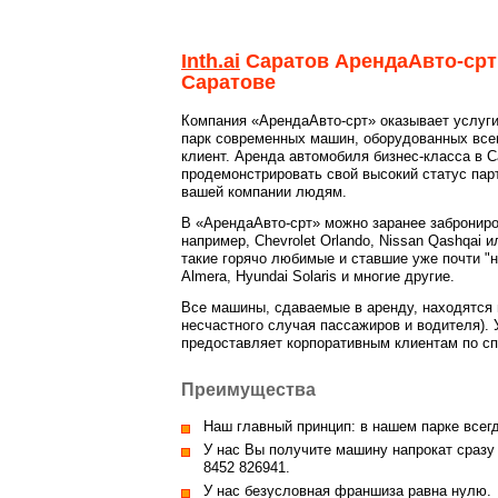
Inth.ai
Саратов АрендаАвто-срт 
Саратове
Компания «АрендаАвто-срт» оказывает услуги
парк современных машин, оборудованных все
клиент. Аренда автомобиля бизнес-класса в 
продемонстрировать свой высокий статус пар
вашей компании людям.
В «АрендаАвто-срт» можно заранее заброниро
например, Chevrolet Orlando, Nissan Qashqai
такие горячо любимые и ставшие уже почти "н
Almera, Hyundai Solaris и многие другие.
Все машины, сдаваемые в аренду, находятся н
несчастного случая пассажиров и водителя).
предоставляет корпоративным клиентам по с
Преимущества
Наш главный принцип: в нашем парке всег
У нас Вы получите машину напрокат сразу
8452 826941
.
У нас безусловная франшиза равна нулю.