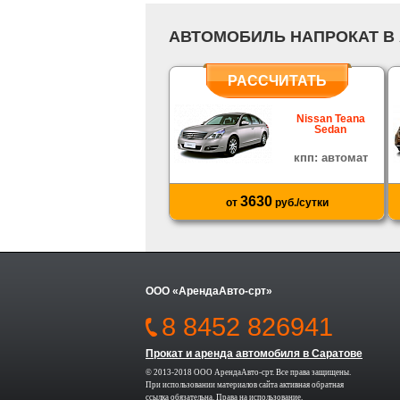
АВТОМОБИЛЬ НАПРОКАТ В
РАССЧИТАТЬ
Nissan Teana
Sedan
кпп: автомат
3630
от
руб./сутки
ООО «АрендаАвто-срт»
8 8452 826941
Прокат и аренда автомобиля в Саратове
© 2013-2018 ООО АрендаАвто-срт. Все права защищены.
При использовании материалов сайта активная обратная
ссылка обязательна.
Права на использование
.