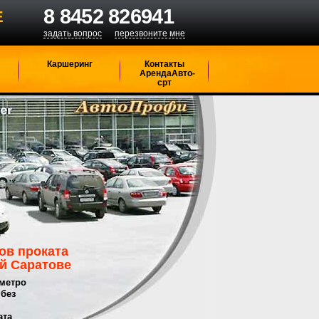
8 8452 826941
Е
задать вопрос
перезвоните мне
Каршеринг
Контакты
АрендаАвто-
срт
ов проката
й Саратове
 метро
без
ата