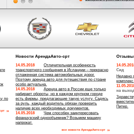
Новости АрендаАвто-срт
Отзывы
14.05.2018
Отличительная особенность
14.05.20
ате
транспортного сообщения в Исландии – прекрасно
Сид
отлаженная система автомобильных дорог.
Недавно 
Поэтому аренда авто для путешествия по стране
комплекс
рк
особо актуальна.
11.05.20
14.05.2018
Аренда авто в России еще только
на выхо
набирает обороты, но в каждом крупном городе
Здравств
у по
есть фирмы, предлагающие такую услугу. Садясь
вместите
за руль, каждый водитель обязан проверить
Питер.
наличие всех необходимых документов.
срт
14.05.2018
Чем способен заинтересовать
французский однообъемник? Возьмем машину
напрокат.
все новости АрендаАвто-срт