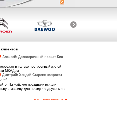
 клиентов
18
Алексей: Долгосрочный прокат Киа
переехал в только построенный жилой
 за МКАДом
18
Дмитрий: Хендай Старекс напрокат
дные
уйте! На майские праздники искали
льную машину для поездки с друзьями в
все отзывы клиентов