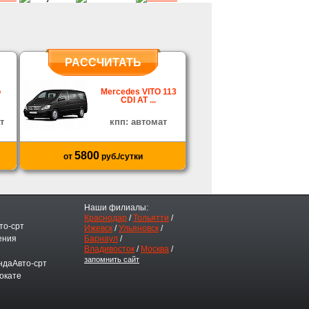
РАССЧИТАТЬ
o
Mercedes VITO 113
CDI AT ...
т
кпп: автомат
5800
от
руб./сутки
Наши филиалы:
Краснодар
/
Тольятти
/
то-срт
Ижевск
/
Ульяновск
/
ения
Барнаул
/
Владивосток
/
Москва
/
запомнить сайт
ндаАвто-срт
окате