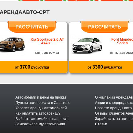
 АРЕНДААВТО-СРТ
РАССЧИТАТЬ
РАССЧИТАТЬ
Kia Sportage 2.0 AT
Ford Monde
4х4 к...
Sedan
кпп: автомат
кпп: автома
3700
3300
от
руб./сутки
от
руб./сутки
Автомобили и цены на прокат
О компании АрендаАв
Пункты автопроката в Саратове
Акции и спецпредлож
Условия аренды автомобилей
Новости аренды авто
Как оплатить автоаренду?
Отзывы клиентов Аре
Выбрать автомобиль напрокат
Заработать на автопр
Заказать аренду автомобиля
Статьи