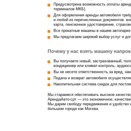
Предусмотрена возможность оплаты аренды
терминалов МКБ).
Для оформления аренды автомобиля требу
и любой из перечисленных документов: вое
карта, пенсионное удостоверение, страхо
Все прокатные машины в нашем автопарк
Мы предлагаем широкий выбор услуг и до
Почему у нас взять машину напро
Вы получаете новый, застрахованный, пол
кондиционер или климат-контроль, аудиоси
Вы не несете ответственность за вред, на
Подача и возврат автомобиля осуществляю
Накопительная система скидок для постоя
Мы стараемся обеспечивать высокое качество
АрендаАвто-срт — это экономичное, качестве
Мы дарим свободу передвижения и удобство и
большом городе как Москва.